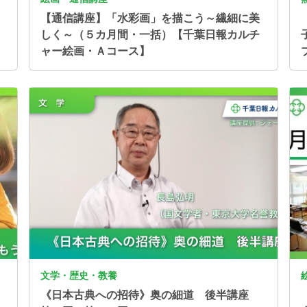
【通信講座】「水彩画」を描こう～繊細に美
しく～（５カ月間・一括）【千葉日報カルチ
ャー絵画・Ａコース】
画像
画
文学・歴史・教養
《日本古典への招待》奥の細道 後半講座