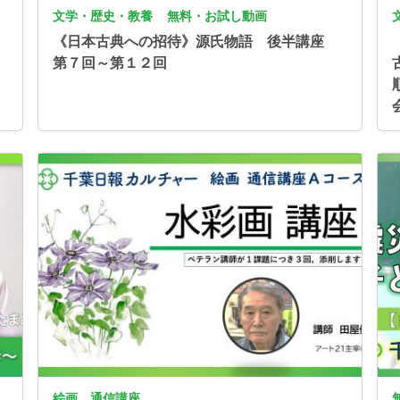
文学・歴史・教養
無料・お試し動画
《日本古典への招待》源氏物語 後半講座
第７回～第１２回
画像
画
絵画 通信講座