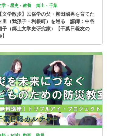
文学・歴史・教養
郷土・千葉
【文学散歩】民俗学の父・柳田國男を育てた
古里（我孫子・利根町）を巡る 講師：中谷
順子（郷土文学史研究家）【千葉日報友の
会】
像
無料・お試し動画
防災